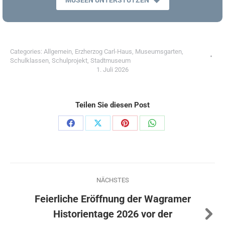
Categories:
Allgemein
,
Erzherzog Carl-Haus
,
Museumsgarten
,
Schulklassen
,
Schulprojekt
,
Stadtmuseum
1. Juli 2026
Teilen Sie diesen Post
Share
Share
Share
Share
on
on
on
on
Facebook
X
Pinterest
WhatsApp
Kommentarnavigation
NÄCHSTES
Feierliche Eröffnung der Wagramer
Nächster
Historientage 2026 vor der
Beitrag: