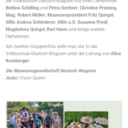
der Volksschule Deutsch-Wagram mit ihren Lehrerinnen
Bettina Schilling
und
Petra Geritzer
,
Christine Preining
,
Mag. Robert Müller
,
Museumspräsident Fritz Quirgst
,
GRin Andrea Schlederer
,
GRin a.D. Susanne Predl
,
Magdalena Quirgst
,
Karl Hann
und einige weitere
HelferInnen.
Am zweiten Gruppenfoto sieht man die 3c der
Volksschule Deutsch-Wagram unter der Leitung von
Alice
Kronberger
.
Die Museumsgesellschaft Deutsch-Wagram.
Autor:
Franz Spehn