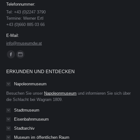
Telefonnummer:
Tel: +43 (0)2247 3790
Termine: Werner Ertl
+43 (0)660 885 03 66
E-Mail:
info@museumdw.at
Finden Sie uns auf:
Facebook
Website
page
page
ERKUNDEN UND ENTDECKEN
opens
opens
in
in
Napoleonmuseum
new
new
Besuchen Sie unser
Napoleonmuseum
und informieren Sie sich über
window
window
die Schlacht bei Wagram 1809.
Stadtmuseum
Eisenbahnmuseum
Stadtarchiv
Museum im öffentlichen Raum