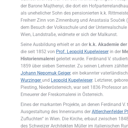
der Barone Majthenyi, die dort ein Hofparterrelandh
als unehelicher Sohn des pensionierten k.k. Rittmeiste
Freiherr Zinn von Zinnenburg und Anastasia Souček (
dem Besuch der Volksschule und der Unterrealschule
Wien, Landstraße, widmete er sich der Malkunst.
Seine Ausbildung erhielt er an der
k.k. Akademie der
die seit 1852 von
Prof. Leopold Kupelwieser
in der
Me
Historienmalerei
geleitet wurde. Ferdinand V. studie
1859 über sieben Semester. Zu seinen Lehrern zählte
Johann Nepomuk Geiger
, ein bekannter vaterländisch
Wurzinger
und
Leopold Kupelwieser
. Letzterer, gebo
Piesting, Niederösterreich, war seit 1836 Professor a
Erneuerer der Freskomalerei in Österreich.
Eines der markanten Projekte, an denen Ferdinand V. 
Ausgestaltung des Innenraums der
Altlerchenfelder P
Zufluchten“ in Wien. Die Kirche, erbaut zwischen 18
des Schweizer Architekten Müller im italienischen Ru