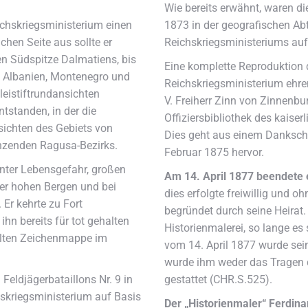
Wie bereits erwähnt, waren di
eichskriegsministerium einen
1873 in der geografischen Abt
ichen Seite aus sollte er
Reichskriegsministeriums au
en Südspitze Dalmatiens, bis
Eine komplette Reproduktion d
ei Albanien, Montenegro und
Reichskriegsministerium ehre
leistiftrundansichten
V. Freiherr Zinn von Zinnenbu
ntstanden, in der die
Offiziersbibliothek des kaiser
ichten des Gebiets von
Dies geht aus einem Danksch
enzenden Ragusa-Bezirks.
Februar 1875 hervor.
nter Lebensgefahr, großen
Am 14. April 1877 beendete e
er hohen Bergen und bei
dies erfolgte freiwillig und o
Er kehrte zu Fort
begründet durch seine Heirat.
hn bereits für tot gehalten
Historienmalerei, so lange es
üllten Zeichenmappe im
vom 14. April 1877 wurde sei
wurde ihm weder das Tragen d
Feldjägerbataillons Nr. 9 in
gestattet (CHR.S.525).
hskriegsministerium auf Basis
Der „Historienmaler“ Ferdina