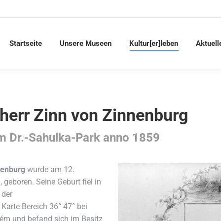
Startseite
Unsere Museen
Kultur[er]leben
Aktuell
iherr Zinn von Zinnenburg
m Dr.-Sahulka-Park anno 1859
nenburg
wurde am 12.
geboren. Seine Geburt fiel in
 der
 Karte Bereich 36° 47° bei
rém und befand sich im Besitz