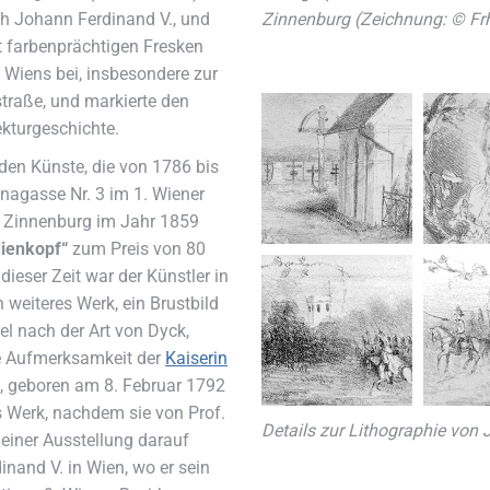
Zinnenburg (Zeichnung: © Frh
ch Johann Ferdinand V., und
t farbenprächtigen Fresken
g Wiens bei, insbesondere zur
traße, und markierte den
ekturgeschichte.
nden Künste, die von 1786 bis
nagasse Nr. 3 im 1. Wiener
von Zinnenburg im Jahr 1859
dienkopf“
zum Preis von 80
dieser Zeit war der Künstler in
 weiteres Werk, ein Brustbild
el nach der Art von Dyck,
die Aufmerksamkeit der
Kaiserin
I., geboren am 8. Februar 1792
s Werk, nachdem sie von Prof.
Details zur Lithographie von
iner Ausstellung darauf
nand V. in Wien, wo er sein