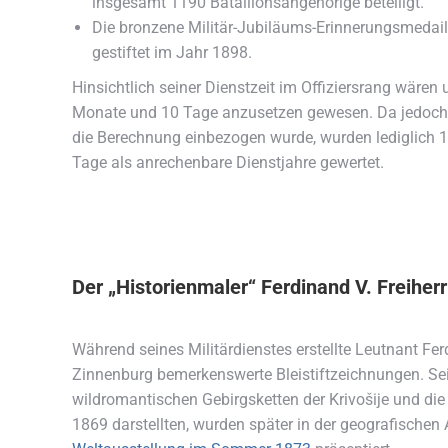
insgesamt 1190 Bataillonsangehörige beteiligt.
Die bronzene Militär-Jubiläums-Erinnerungsmedail
gestiftet im Jahr 1898.
Hinsichtlich seiner Dienstzeit im Offiziersrang wären 
Monate und 10 Tage anzusetzen gewesen. Da jedoch s
die Berechnung einbezogen wurde, wurden lediglich 
Tage als anrechenbare Dienstjahre gewertet.
Der „Historienmaler“ Ferdinand V. Freiher
Während seines Militärdienstes erstellte Leutnant Fer
Zinnenburg bemerkenswerte Bleistiftzeichnungen. Sei
wildromantischen Gebirgsketten der Krivošije und di
1869 darstellten, wurden später in der geografischen