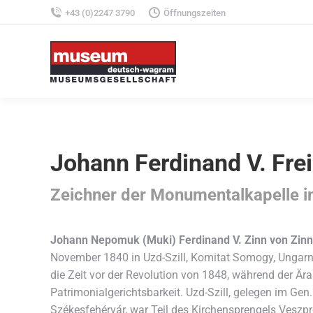
+43 (0)2247 3790
Öffnungszeiten
Johann Ferdinand V. Fre
Zeichner der Monumentalkapelle i
Johann Nepomuk (Muki) Ferdinand V. Zinn von Zin
November 1840 in Uzd-Szill, Komitat Somogy, Ungarn, 
die Zeit vor der Revolution von 1848, während der Ära
Patrimonialgerichtsbarkeit. Uzd-Szill, gelegen im Gen.
Székesfehérvár, war Teil des Kirchensprengels Veszp