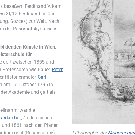
aus besaßen. Ferdinand V. kam
rs XI/12 Ferdinand IV. Carl
ung. Sozcek) zur Welt. Nach
 in der Rasumofskygasse in
 bildenden Künste in Wien
,
isterschule für
rte dort zwischen 1855 und
n Professoren wie Bauer,
Peter
er Historienmaler,
Carl
ren am 17. Oktober 1796 in
n der Akademie und galt als
teilnahm, war die
farrkirche
„Zu den sieben
48 und 1861 nach den Plänen
Lithographie der
Monumental
ndbogenstil (Renaissance),