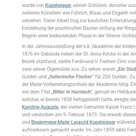
wurde von
Kupelwieser
, seinen Schülern, darunter au
weiteren Künstlern wie Führich, Blaas und Engerth mi
versehen. Diese Arbeit trug zur baulichen Entwicklun
Entstehung der prachtvollen Bauten entlang der Rings
Beginn einer bedeutenden Phase in der Wiener Archit
In der Jahresausstellung der k.k. Akademie der bilde
1876 im Gebäude neben der St. Anna Kirche in der An
Bezirk stattfand, stellte Ferdinand V. Freiherr Zinn 
zwei seiner Ölgemälde aus. Zu sehen waren
„Ein Stu
Gulden und
„Italienische Fischer“
für 250 Gulden. Zu 
der Maler-Vorbereitungsschule der Akademie tätig. Ein
mit dem Titel
„Ritter in Harnisch“
, gemalt im Helldunk
welches er bereits 1858 fertiggestellt hatte, erregte 
Karoline Auguste
, der vierten Gemahlin Kaiser Franz 
und verstorben am 9. Februar 1873. Sie erwarb diese
und
Biedermeier-Maler Leopold Kupelwieser
während e
aufmerksam gemacht wurde. Im Jahr 1859 lebte Ferdi