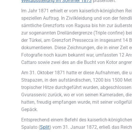
Weltausstellung im Sommer 1873
präsentiert.
Im Jahr 1871 erhielt er vom kaiserlich-königlichen R
speziellen Auftrag. In Zivilkleidung und von der feindl
sämtliche Grenzforts von Ragusa bis hin zur äußerst
zur sogenannten Dreiländergrenze (Triple confine) b
der Türkei, am Grenzfort Pressecca in insgesamt 14 B
dokumentieren. Diese Zeichnungen, die in einer Zeit e
Fotografie noch kaum bekannt war, umfassten 12 Ans
Cattaro sowie zwei des an die Bucht von Kotor angr
Am 31. Oktober 1871 hatte er diese Aufnahmen, die u
Strapazen, in den aufständischen, 1200 bis 1500 Met
tropischer Hitze durchgeführt wurden, abgeschlossen. 
Gvurassevic zurück, wo er von seinen Kameraden, die i
hatten, freudig empfangen wurde, mit seiner vollgef
Gepäck.
Entsprechend einem Befehl des kaiserlich-königlichen 
Spalato (
Split
) vom 31. Januar 1872, erließ das Reic