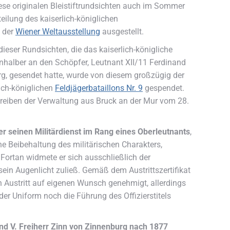
ese originalen Bleistiftrundsichten auch im Sommer
eilung des kaiserlich-königlichen
f der
Wiener Weltausstellung
ausgestellt.
ieser Rundsichten, die das kaiserlich-königliche
nhalber an den Schöpfer, Leutnant XII/11 Ferdinand
rg, gesendet hatte, wurde von diesem großzügig der
lich-königlichen
Feldjägerbataillons Nr. 9
gespendet.
reiben der Verwaltung aus Bruck an der Mur vom 28.
r seinen Militärdienst im Rang eines Oberleutnants
,
hne Beibehaltung des militärischen Charakters,
 Fortan widmete er sich ausschließlich der
 sein Augenlicht zuließ. Gemäß dem Austrittszertifikat
n Austritt auf eigenen Wunsch genehmigt, allerdings
er Uniform noch die Führung des Offizierstitels
nd V. Freiherr Zinn von Zinnenburg nach 1877