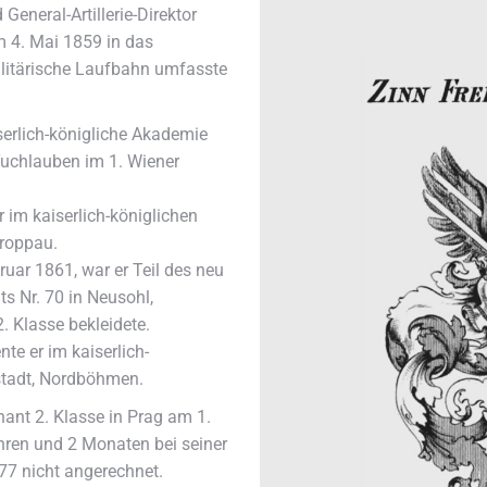
General-Artillerie-Direktor
m 4. Mai 1859 in das
militärische Laufbahn umfasste
serlich-königliche Akademie
 Tuchlauben im 1. Wiener
 im kaiserlich-königlichen
Troppau.
uar 1861, war er Teil des neu
ts Nr. 70 in Neusohl,
. Klasse bekleidete.
te er im kaiserlich-
nstadt, Nordböhmen.
ant 2. Klasse in Prag am 1.
hren und 2 Monaten bei seiner
877 nicht angerechnet.