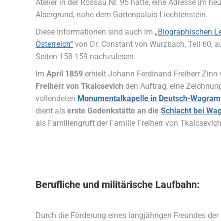
Atelier in der Rossau Nr. 95 hatte, eine Adresse im heu
Alsergrund, nahe dem Gartenpalais Liechtenstein.
Diese Informationen sind auch im
„Biographischen L
Österreich“
von Dr. Constant von Wurzbach, Teil 60, 
Seiten 158-159 nachzulesen.
Im
April 1859
erhielt Johann Ferdinand Freiherr Zin
Freiherr von Tkalcsevich
den Auftrag, eine Zeichnung
vollendeten
Monumentalkapelle in Deutsch-Wagram
dient als
erste Gedenkstätte an die
Schlacht bei Wa
als Familiengruft der Familie Freiherr von Tkalcsevich
Berufliche und militärische Laufbahn:
Durch die Förderung eines langjährigen Freundes der