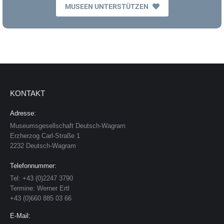
MUSEEN UNTERSTÜTZEN
KONTAKT
Adresse:
Museumsgesellschaft Deutsch-Wagram
Erzherzog Carl-Straße 1
2232 Deutsch-Wagram
Telefonnummer:
Tel: +43 (0)2247 3790
Termine: Werner Ertl
+43 (0)660 885 03 66
E-Mail: