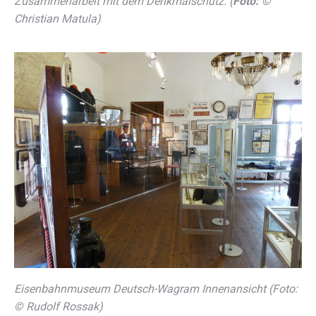
Zusammenarbeit mit dem Denkmalschutz. (
Foto:
©
Christian Matula)
Eisenbahnmuseum Deutsch-Wagram Innenansicht (Foto:
© Rudolf Rossak)