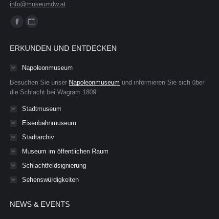
info@museumdw.at
Finden Sie uns auf:
Facebook
Website
page
page
ERKUNDEN UND ENTDECKEN
opens
opens
in
in
Napoleonmuseum
new
new
Besuchen Sie unser
Napoleonmuseum
und informieren Sie sich über
window
window
die Schlacht bei Wagram 1809.
Stadtmuseum
Eisenbahnmuseum
Stadtarchiv
Museum im öffentlichen Raum
Schlachtfeldsignierung
Sehenswürdigkeiten
NEWS & EVENTS