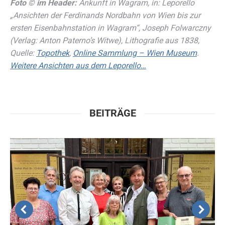
Foto © im Header:
Ankunft in Wagram, in: Leporello
„Ansichten der Ferdinands Nordbahn von Wien bis zur
ersten Eisenbahnstation in Wagram“, Joseph Folwarczny
(Verlag: Anton Paterno’s Witwe), Lithografie aus 1838,
Quelle:
Topothek
,
Online Sammlung – Wien Museum
.
Weitere Ansichten aus dem Leporello…
BEITRÄGE