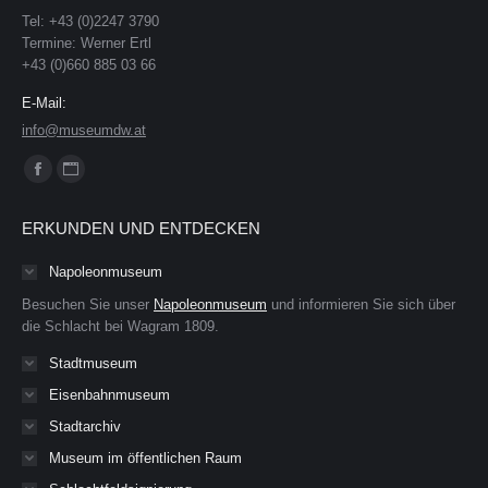
Tel: +43 (0)2247 3790
Termine: Werner Ertl
+43 (0)660 885 03 66
E-Mail:
info@museumdw.at
Finden Sie uns auf:
Facebook
Website
page
page
ERKUNDEN UND ENTDECKEN
opens
opens
in
in
Napoleonmuseum
new
new
Besuchen Sie unser
Napoleonmuseum
und informieren Sie sich über
window
window
die Schlacht bei Wagram 1809.
Stadtmuseum
Eisenbahnmuseum
Stadtarchiv
Museum im öffentlichen Raum