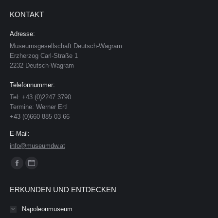
KONTAKT
Adresse:
Museumsgesellschaft Deutsch-Wagram
Erzherzog Carl-Straße 1
2232 Deutsch-Wagram
Telefonnummer:
Tel: +43 (0)2247 3790
Termine: Werner Ertl
+43 (0)660 885 03 66
E-Mail:
info@museumdw.at
Finden Sie uns auf:
Facebook
Website
page
page
ERKUNDEN UND ENTDECKEN
opens
opens
in
in
Napoleonmuseum