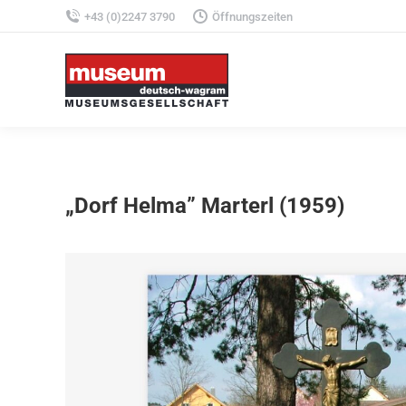
+43 (0)2247 3790
Öffnungszeiten
„Dorf Helma” Marterl (1959)