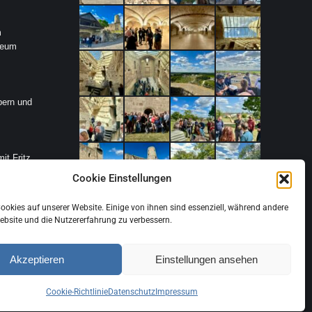
m
seum
pern und
it Fritz
Cookie Einstellungen
ookies auf unserer Website. Einige von ihnen sind essenziell, während andere
Website und die Nutzererfahrung zu verbessern.
Akzeptieren
Einstellungen ansehen
Cookie-Richtlinie
Datenschutz
Impressum
Museum unterstützen
Newsletter Abo
Kontakt und Anreise