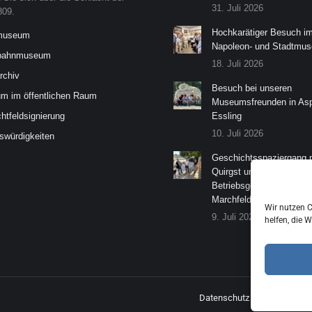
31. Juli 2026
09.
Hochkarätiger Besuch i
museum
Napoleon- und Stadtmu
bahnmuseum
18. Juli 2026
rchiv
Besuch bei unseren
m im öffentlichen Raum
Museumsfreunden in As
htfeldsignierung
Essling
10. Juli 2026
swürdigkeiten
Geschichtsspaziergang m
Quirgst und der
Betriebsgesellschaft
Marchfeldkanal
Wir nutzen C
9. Juli 2026
helfen, die 
Datenschutz
Impressum