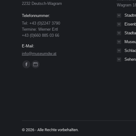
2232 Deutsch-Wagram
Wagram 18
Stadt
Telefonnummer:
Tel: +43 (0)2247 3790
Eisen
Termine: Werner Ertl
Stadta
+43 (0)660 885 03 66
Museu
E-Mail:
Schlac
info@museumdw.at
Sehen
Finden Sie uns auf:
Facebook
Website
page
page
opens
opens
in
in
new
new
window
window
© 2026 - Alle Rechte vorbehalten.