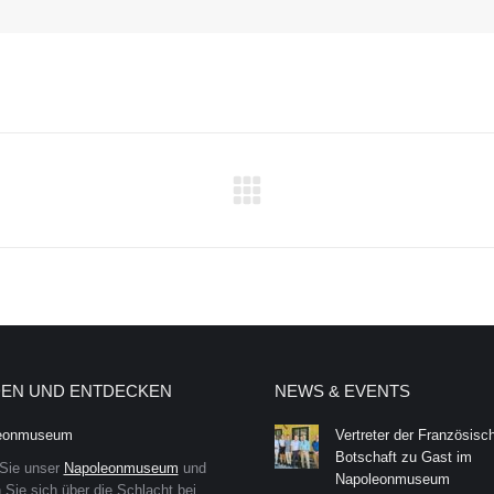
Next
project:
EN UND ENTDECKEN
NEWS & EVENTS
eonmuseum
Vertreter der Französisc
Botschaft zu Gast im
Sie unser
Napoleonmuseum
und
Napoleonmuseum
 Sie sich über die Schlacht bei