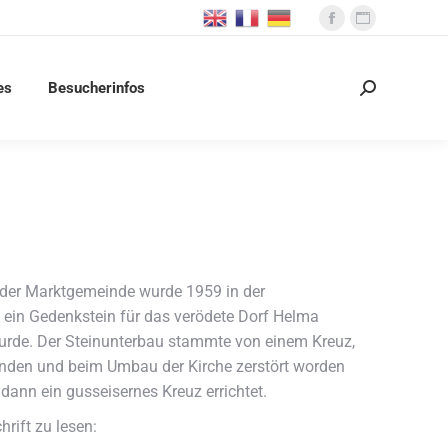
Facebook
Website
page
page
opens
opens
es
Besucherinfos
Search:
in
in
new
new
window
window
r der Marktgemeinde wurde 1959 in der
in Gedenkstein für das verödete Dorf Helma
 wurde. Der Steinunterbau stammte von einem Kreuz,
tanden und beim Umbau der Kirche zerstört worden
ann ein gusseisernes Kreuz errichtet.
hrift zu lesen: