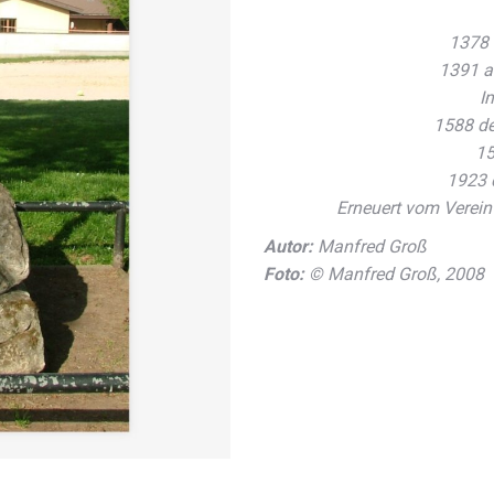
1378 
1391 al
I
1588 de
15
1923 
Erneuert vom Verei
Autor:
Manfred Groß
Foto:
© Manfred Groß, 2008