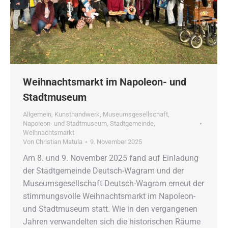
Weihnachtsmarkt im Napoleon- und
Stadtmuseum
Allgemein
,
Kunsthandwerk
,
Museumsgesellschaft
,
Napoleon- und Stadtmuseum
,
Stadtgemeinde
,
Weihnachtsmarkt
Von
Christian Matula
9. November 2025
Am 8. und 9. November 2025 fand auf Einladung
der Stadtgemeinde Deutsch-Wagram und der
Museumsgesellschaft Deutsch-Wagram erneut der
stimmungsvolle Weihnachtsmarkt im Napoleon-
und Stadtmuseum statt. Wie in den vergangenen
Jahren verwandelten sich die historischen Räume