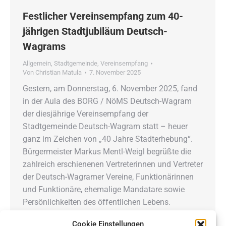
Festlicher Vereinsempfang zum 40-
jährigen Stadtjubiläum Deutsch-
Wagrams
Allgemein
,
Stadtgemeinde
,
Vereinsempfang
Von
Christian Matula
7. November 2025
Gestern, am Donnerstag, 6. November 2025, fand
in der Aula des BORG / NöMS Deutsch-Wagram
der diesjährige Vereinsempfang der
Stadtgemeinde Deutsch-Wagram statt – heuer
ganz im Zeichen von „40 Jahre Stadterhebung“.
Bürgermeister Markus Mentl-Weigl begrüßte die
zahlreich erschienenen Vertreterinnen und Vertreter
der Deutsch-Wagramer Vereine, Funktionärinnen
und Funktionäre, ehemalige Mandatare sowie
Persönlichkeiten des öffentlichen Lebens.
Besonders erfreulich war, dass Altbürgermeister
Cookie Einstellungen