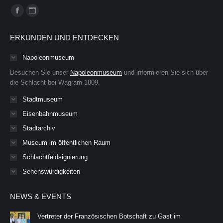
Finden Sie uns auf:
Facebook
Website
page
page
ERKUNDEN UND ENTDECKEN
opens
opens
in
in
Napoleonmuseum
new
new
Besuchen Sie unser
Napoleonmuseum
und informieren Sie sich über
window
window
die Schlacht bei Wagram 1809.
Stadtmuseum
Eisenbahnmuseum
Stadtarchiv
Museum im öffentlichen Raum
Schlachtfeldsignierung
Sehenswürdigkeiten
NEWS & EVENTS
Vertreter der Französischen Botschaft zu Gast im