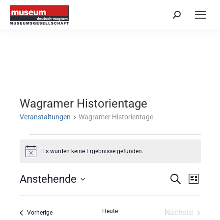
Search:
Wagramer Historientage
Veranstaltungen
Wagramer Historientage
Veranstaltungen
Es wurden keine Ergebnisse gefunden.
Hinweis
Anstehende
Veranstal
Vera
Suche
Liste
Datum
Suche
Ansi
wählen.
und
Navi
Heute
Nächste
Veranstaltungen
Vorherige