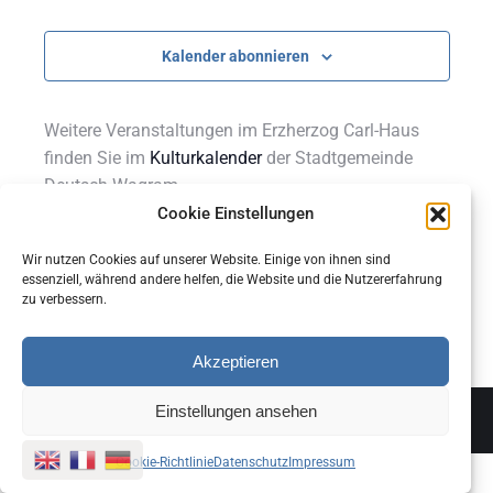
Veranstalt
Ansichten
Navigatio
Kalender abonnieren
Weitere Veranstaltungen im Erzherzog Carl-Haus
finden Sie im
Kulturkalender
der Stadtgemeinde
Deutsch-Wagram.
Cookie Einstellungen
Wir nutzen Cookies auf unserer Website. Einige von ihnen sind
essenziell, während andere helfen, die Website und die Nutzererfahrung
zu verbessern.
Akzeptieren
© 2026 - Alle Rechte vorbehalten.
Einstellungen ansehen
Footer Menu
Cookie-Richtlinie
Datenschutz
Impressum