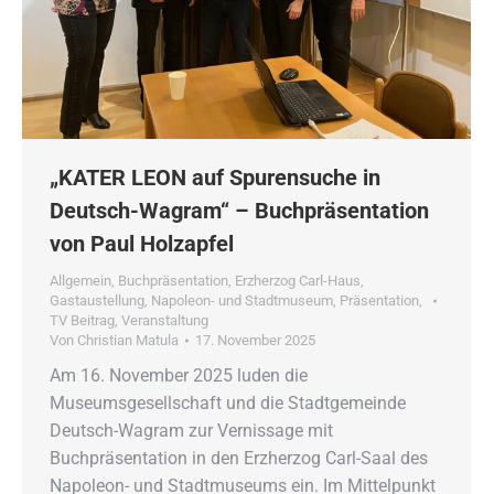
„KATER LEON auf Spurensuche in
Deutsch-Wagram“ – Buchpräsentation
von Paul Holzapfel
Allgemein
,
Buchpräsentation
,
Erzherzog Carl-Haus
,
Gastaustellung
,
Napoleon- und Stadtmuseum
,
Präsentation
,
TV Beitrag
,
Veranstaltung
Von
Christian Matula
17. November 2025
Am 16. November 2025 luden die
Museumsgesellschaft und die Stadtgemeinde
Deutsch-Wagram zur Vernissage mit
Buchpräsentation in den Erzherzog Carl-Saal des
Napoleon- und Stadtmuseums ein. Im Mittelpunkt