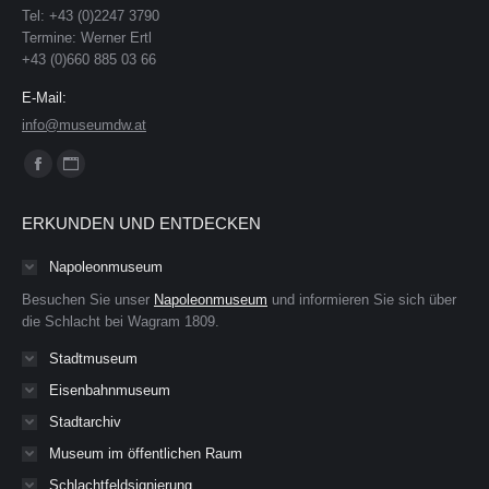
Tel: +43 (0)2247 3790
Termine: Werner Ertl
+43 (0)660 885 03 66
E-Mail:
info@museumdw.at
Finden Sie uns auf:
Facebook
Website
page
page
ERKUNDEN UND ENTDECKEN
opens
opens
in
in
Napoleonmuseum
new
new
Besuchen Sie unser
Napoleonmuseum
und informieren Sie sich über
window
window
die Schlacht bei Wagram 1809.
Stadtmuseum
Eisenbahnmuseum
Stadtarchiv
Museum im öffentlichen Raum
Schlachtfeldsignierung