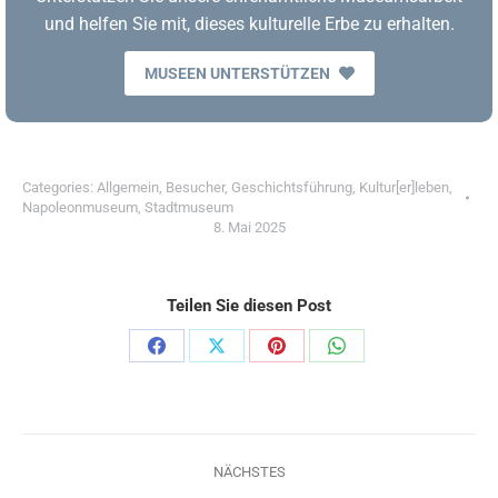
und helfen Sie mit, dieses kulturelle Erbe zu erhalten.
MUSEEN UNTERSTÜTZEN
Categories:
Allgemein
,
Besucher
,
Geschichtsführung
,
Kultur[er]leben
,
Napoleonmuseum
,
Stadtmuseum
8. Mai 2025
Teilen Sie diesen Post
Share
Share
Share
Share
on
on
on
on
Facebook
X
Pinterest
WhatsApp
Kommentarnavigation
NÄCHSTES