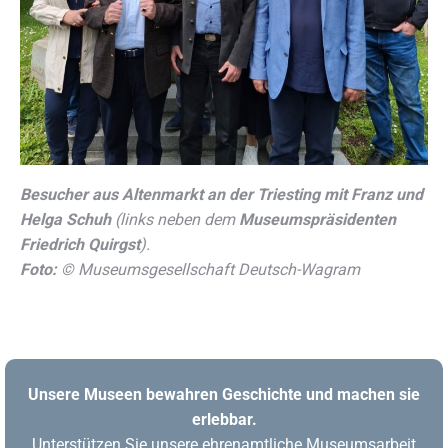
Besucher aus Altenmarkt an der Triesting mit Franz und
Helga Schuh
(links neben dem
Museumspräsidenten
Friedrich Quirgst
).
Foto:
© Museumsgesellschaft Deutsch-Wagram
Unsere Museen bewahren Geschichte und machen sie
erlebbar.
Unterstützen Sie unsere ehrenamtliche Museumsarbeit