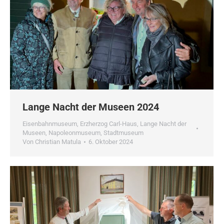
Lange Nacht der Museen 2024
Eisenbahnmuseum
,
Erzherzog Carl-Haus
,
Lange Nacht der
Museen
,
Napoleonmuseum
,
Stadtmuseum
Von
Christian Matula
6. Oktober 2024