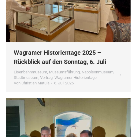
Wagramer Historientage 2025 –
Rückblick auf den Sonntag, 6. Juli
Eisenbahnmuseum
,
Museumsführung
,
Napoleonmuseum
,
Stadtmuseum
,
Vortrag
,
Wagramer Historientage
Von
Christian Matula
6. Juli 2025