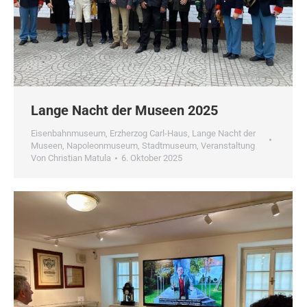
Lange Nacht der Museen 2025
Eisenbahnmuseum
,
Erzherzog Carl-Haus
,
Lange Nacht der
Museen
,
Napoleonmuseum
,
Stadtmuseum
,
Veranstaltung
Von
Christian Matula
6. Oktober 2025