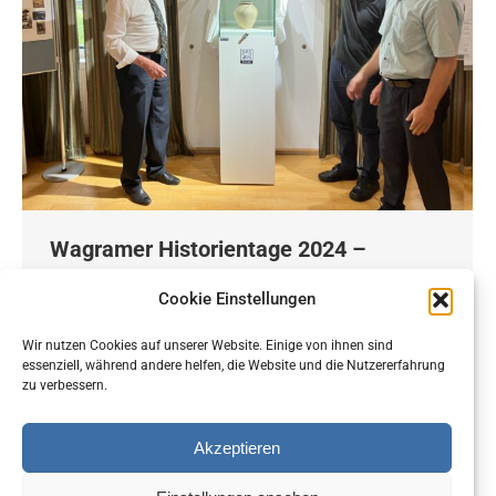
Wagramer Historientage 2024 –
Feierliche Präsentation des
Cookie Einstellungen
latenezeitlichen Gefäßes
Wir nutzen Cookies auf unserer Website. Einige von ihnen sind
Erzherzog Carl-Haus
,
Präsentation
,
Stadtmuseum
,
essenziell, während andere helfen, die Website und die Nutzererfahrung
Veranstaltung
,
Vortrag
zu verbessern.
Von
Christian Matula
7. Juli 2024
Akzeptieren