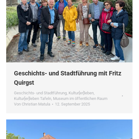
Geschichts- und Stadtführung mit Fritz
Quirgst
Geschichts- und Stadtführung
,
Kultur[er]leben
,
Kultur[er]leben Tafeln
,
Museum im öffentlichen Raum
Von
Christian Matula
12. September 2025