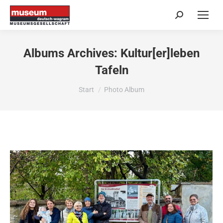
Search:
Albums Archives:
Kultur[er]leben
Tafeln
Sie befinden sich hier:
Start
Photo Album