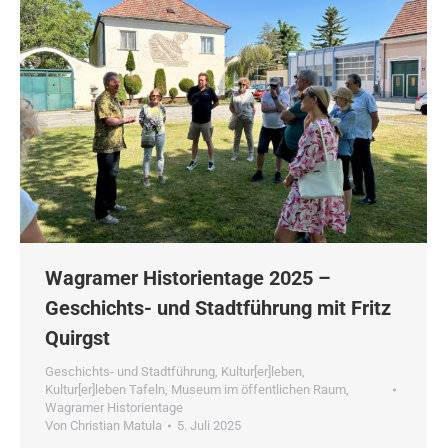
Wagramer Historientage 2025 –
Geschichts- und Stadtführung mit Fritz
Quirgst
Geschichts- und Stadtführung
,
Kultur[er]leben
,
Kultur[er]leben Tafeln
,
Museum im öffentlichen Raum
,
Wagramer Historientage
Von
Christian Matula
5. Juli 2025