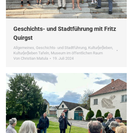
Geschichts- und Stadtführung mit Fritz
Quirgst
Allgemeines
,
Geschichts- und Stadtführung
,
Kultur[er]leben
,
Kultur[er]leben Tafeln
,
Museum im öffentlichen Raum
Von
Christian Matula
19. Juli 2024