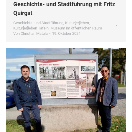
Geschichts- und Stadtführung mit Fritz
Quirgst
Geschichts- und Stadtführung
,
Kultur[er]leben
,
Kultur[er]leben Tafeln
,
Museum im öffentlichen Raum
Von
Christian Matula
19. Oktober 2024