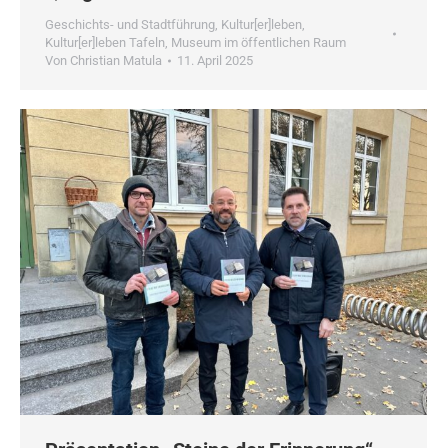
Geschichts- und Stadtführung
,
Kultur[er]leben
,
Kultur[er]leben Tafeln
,
Museum im öffentlichen Raum
Von
Christian Matula
11. April 2025