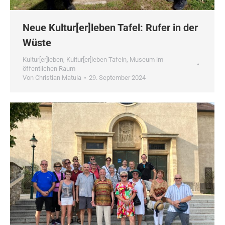
Neue Kultur[er]leben Tafel: Rufer in der
Wüste
Kultur[er]leben
,
Kultur[er]leben Tafeln
,
Museum im
öffentlichen Raum
Von
Christian Matula
29. September 2024