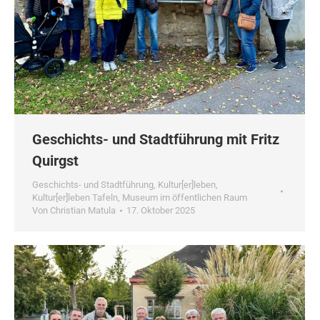
Geschichts- und Stadtführung mit Fritz
Quirgst
Geschichts- und Stadtführung
,
Kultur[er]leben
,
Kultur[er]leben Tafeln
,
Museum im öffentlichen Raum
Von
Christian Matula
17. Oktober 2025