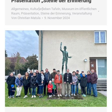
Präsentation „Steine der Erinnerung“
Allgemeines
,
Kultur[er]leben Tafeln
,
Museum im öffentlichen
Raum
,
Präsentation
,
Steine der Erinnerung
,
Veranstaltung
Von
Christian Matula
9. November 2024